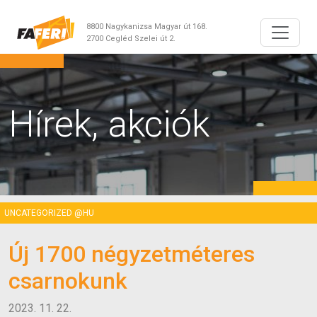
8800 Nagykanizsa Magyar út 168.
2700 Cegléd Szelei út 2.
Hírek, akciók
UNCATEGORIZED @HU
Új 1700 négyzetméteres
csarnokunk
2023. 11. 22.