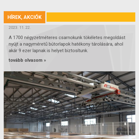
HÍREK, AKCIÓK
ÚJ 1700 NÉGYZETMÉTERES CSARNOKUNK
2023. 11. 22.
A 1700 négyzetméteres csarnokunk tökéletes megoldást
nyújt a nagyméretű bútorlapok hatékony tárolására, ahol
akár 9 ezer lapnak is helyet biztosítunk.
tovább olvasom »