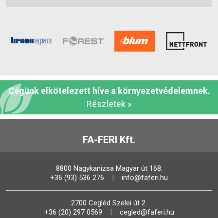
Cégünk elkötelezett híve a környezetvédelemnek.
Részletek »
FA-FERI Kft.
8800 Nagykanizsa Magyar út 168.
+36 (93) 536 276
info@faferi.hu
2700 Cegléd Szelei út 2.
+36 (20) 297 0569
cegled@faferi.hu