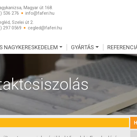
gykanizsa, Magyar út 168.
3) 536 276
info@faferi.hu
gléd, Szelei út 2.
0) 297 0569
cegled@faferi.hu
 ÉS NAGYKERESKEDELEM
GYÁRTÁS
REFERENCI
taktcsiszolás
H