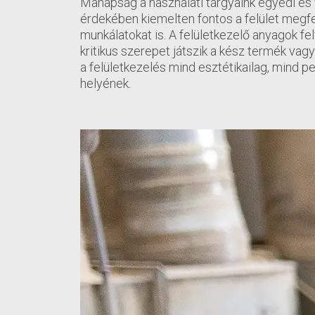
Manapság a használati tárgyaink egyedi és 
érdekében kiemelten fontos a felület megfe
munkálatokat is. A felületkezelő anyagok felv
kritikus szerepet játszik a kész termék vag
a felületkezelés mind esztétikailag, mind 
helyének.