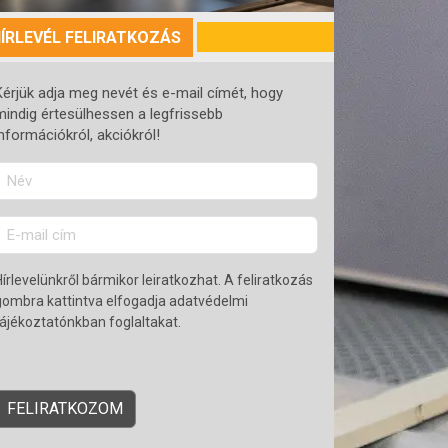
ÍRLEVÉL FELIRATKOZÁS
Kérjük adja meg nevét és e-mail címét, hogy
mindig értesülhessen a legfrissebb
információkról, akciókról!
Hírlevelünkről bármikor leiratkozhat. A feliratkozás
gombra kattintva elfogadja adatvédelmi
tájékoztatónkban foglaltakat.