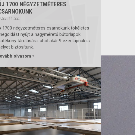
ÚJ 1700 NÉGYZETMÉTERES
CSARNOKUNK
023. 11. 22.
A 1700 négyzetméteres csarnokunk tökéletes
megoldást nyújt a nagyméretű bútorlapok
hatékony tárolására, ahol akár 9 ezer lapnak is
helyet biztosítunk.
tovább olvasom »