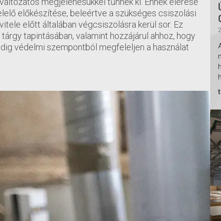
változatos megjelenésükkel tűnnek ki. Ennek elérése
lelő előkészítése, beleértve a szükséges csiszolási
itele előtt általában végcsiszolásra kerül sor. Ez
2
y tárgy tapintásában, valamint hozzájárul ahhoz, hogy
pedig védelmi szempontból megfeleljen a használat