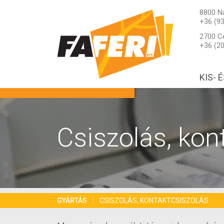
8800 Na
+36 (9
2700 Ce
+36 (2
KIS-
Csiszolás, kon
GYÁRTÁS
CSISZOLÁS, KONTAKTCSISZOLÁS