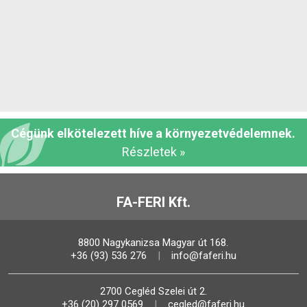
Cégünk elkötelezett híve a környezetvédelemnek.
Részletek »
FA-FERI Kft.
8800 Nagykanizsa Magyar út 168.
+36 (93) 536 276
info@faferi.hu
2700 Cegléd Szelei út 2.
+36 (20) 297 0569
cegled@faferi.hu