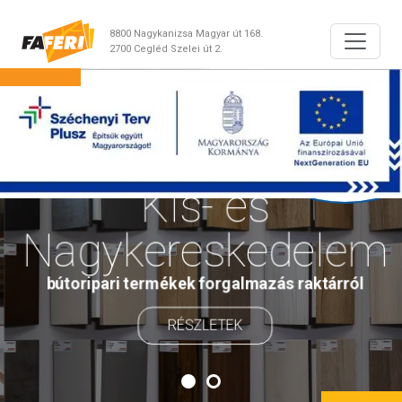
8800 Nagykanizsa Magyar út 168.
2700 Cegléd Szelei út 2.
Kis- és
Nagykereskedelem
bútoripari termékek forgalmazás raktárról
RÉSZLETEK