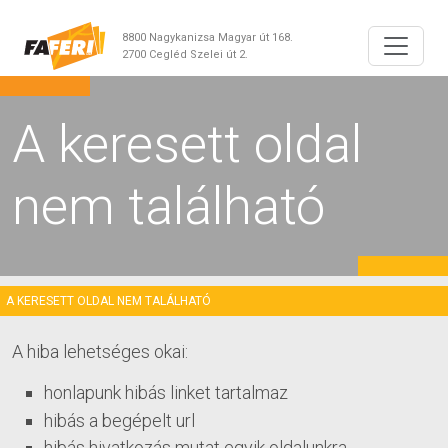
8800 Nagykanizsa Magyar út 168.
2700 Cegléd Szelei út 2.
A keresett oldal
nem található
A KERESETT OLDAL NEM TALÁLHATÓ
A hiba lehetséges okai:
honlapunk hibás linket tartalmaz
hibás a begépelt url
hibás hivatkozás mutat egyik oldalunkra