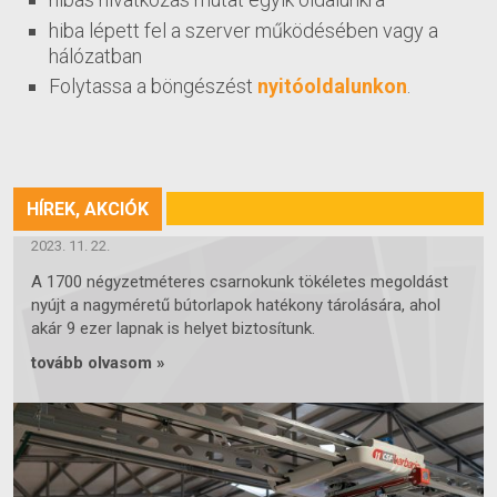
hiba lépett fel a szerver működésében vagy a
hálózatban
Folytassa a böngészést
nyitóoldalunkon
.
HÍREK, AKCIÓK
ÚJ 1700 NÉGYZETMÉTERES CSARNOKUNK
2023. 11. 22.
A 1700 négyzetméteres csarnokunk tökéletes megoldást
nyújt a nagyméretű bútorlapok hatékony tárolására, ahol
akár 9 ezer lapnak is helyet biztosítunk.
tovább olvasom »